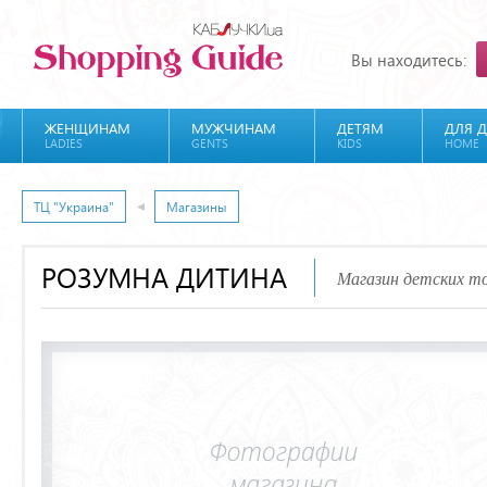
Вы находитесь:
ЖЕНЩИНАМ
МУЖЧИНАМ
ДЕТЯМ
ДЛЯ 
LADIES
GENTS
KIDS
HOME
ТЦ "Украина"
Магазины
РОЗУМНА ДИТИНА
Магазин детских т