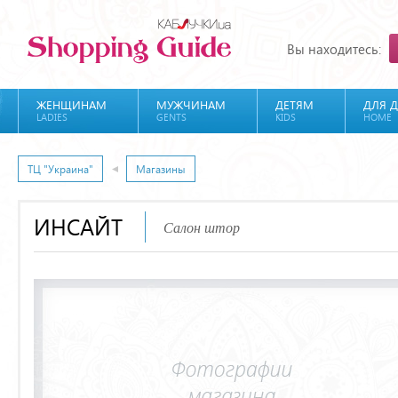
Вы находитесь:
ЖЕНЩИНАМ
МУЖЧИНАМ
ДЕТЯМ
ДЛЯ 
LADIES
GENTS
KIDS
HOME
ТЦ "Украина"
Магазины
ИНСАЙТ
Салон штор