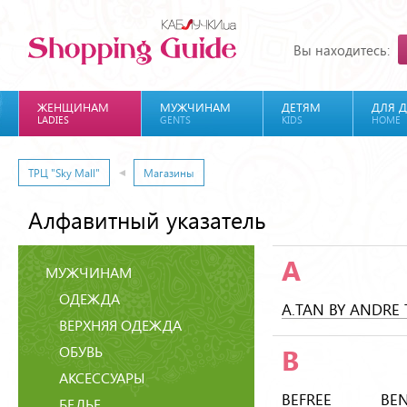
Вы находитесь:
ЖЕНЩИНАМ
МУЖЧИНАМ
ДЕТЯМ
ДЛЯ 
LADIES
GENTS
KIDS
HOME
ТРЦ "Sky Mall"
Магазины
Алфавитный указатель
A
МУЖЧИНАМ
ОДЕЖДА
A.TAN BY ANDRE
ВЕРХНЯЯ ОДЕЖДА
ОБУВЬ
B
АКСЕССУАРЫ
BEFREE
BEN
БЕЛЬЕ