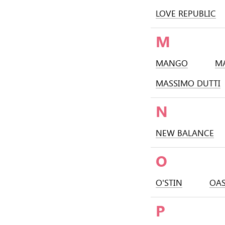
LOVE REPUBLIC
M
MANGO
M
MASSIMO DUTTI
N
NEW BALANCE
O
O'STIN
OAS
P