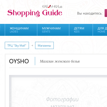
Вы находитесь:
ЖЕНЩИНАМ
МУЖЧИНАМ
ДЕТЯМ
ДЛЯ 
LADIES
GENTS
KIDS
HOME
ТРЦ "Sky Mall"
Магазины
OYSHO
Магазин женского белья