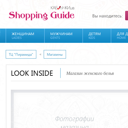
Вы находитесь:
ЖЕНЩИНАМ
МУЖЧИНАМ
ДЕТЯМ
ДЛЯ 
LADIES
GENTS
KIDS
HOME
ТЦ "Пирамида"
Магазины
LOOK INSIDE
Магазин женского белья