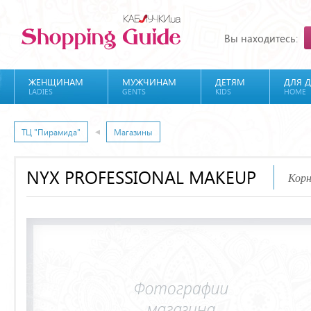
Вы находитесь:
ЖЕНЩИНАМ
МУЖЧИНАМ
ДЕТЯМ
ДЛЯ 
LADIES
GENTS
KIDS
HOME
ТЦ "Пирамида"
Магазины
NYX PROFESSIONAL MAKEUP
Корн