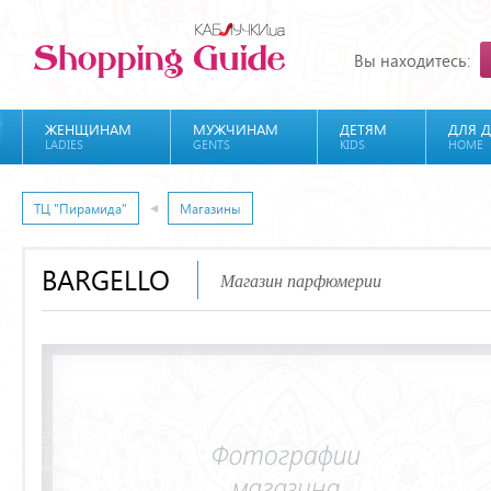
Вы находитесь:
ЖЕНЩИНАМ
МУЖЧИНАМ
ДЕТЯМ
ДЛЯ 
LADIES
GENTS
KIDS
HOME
ТЦ "Пирамида"
Магазины
BARGELLO
Магазин парфюмерии