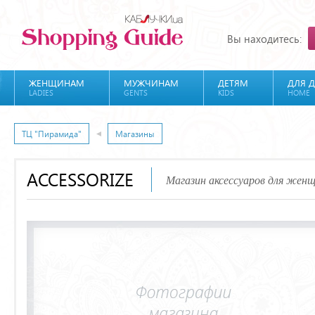
Вы находитесь:
ЖЕНЩИНАМ
МУЖЧИНАМ
ДЕТЯМ
ДЛЯ 
LADIES
GENTS
KIDS
HOME
ТЦ "Пирамида"
Магазины
ACCESSORIZE
Магазин аксессуаров для жен