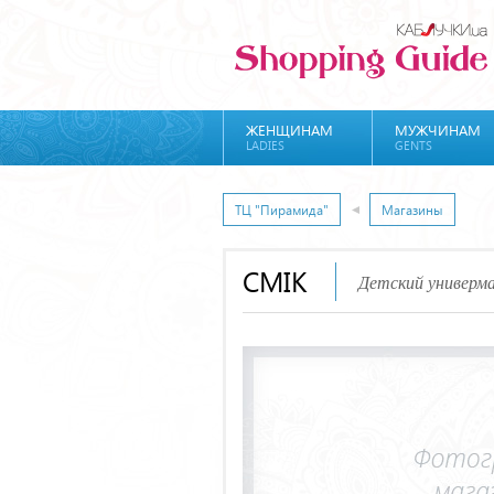
ЖЕНЩИНАМ
МУЖЧИНАМ
LADIES
GENTS
ТЦ "Пирамида"
Магазины
СМІК
Детский универм