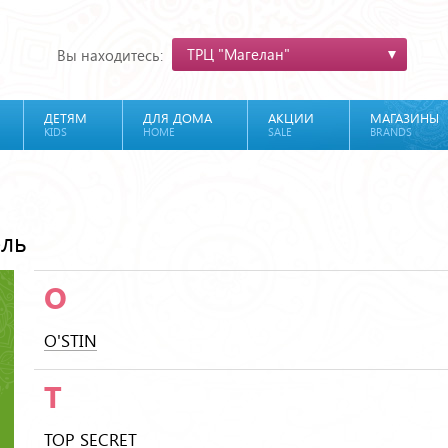
ТРЦ "Магелан"
Вы находитесь:
ДЕТЯМ
ДЛЯ ДОМА
АКЦИИ
МАГАЗИНЫ
KIDS
HOME
SALE
BRANDS
ель
O
O'STIN
T
TOP SECRET