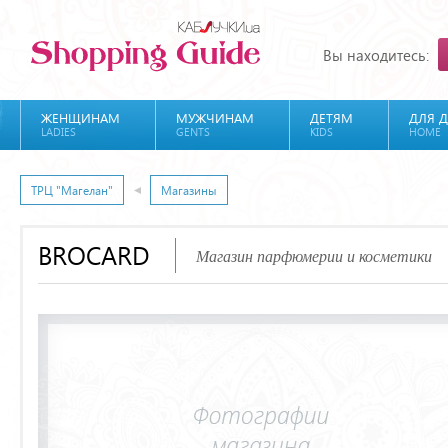
Вы находитесь:
ЖЕНЩИНАМ
МУЖЧИНАМ
ДЕТЯМ
ДЛЯ 
LADIES
GENTS
KIDS
HOME
ТРЦ "Магелан"
Магазины
BROCARD
Магазин парфюмерии и косметики