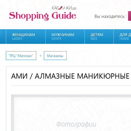
Вы находитесь:
ЖЕНЩИНАМ
МУЖЧИНАМ
ДЕТЯМ
ДЛЯ 
LADIES
GENTS
KIDS
HOME
ТРЦ "Магелан"
Магазины
АМИ / АЛМАЗНЫЕ МАНИКЮРНЫЕ