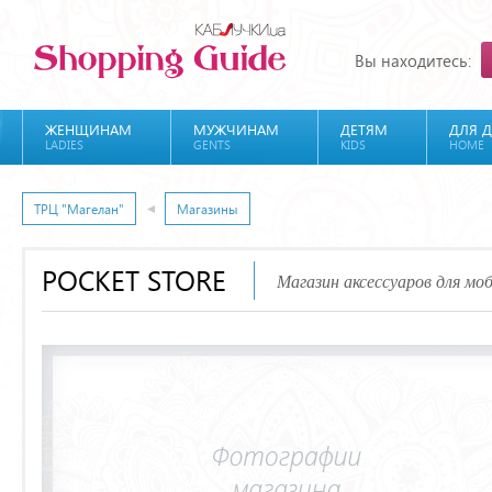
Вы находитесь:
ЖЕНЩИНАМ
МУЖЧИНАМ
ДЕТЯМ
ДЛЯ 
LADIES
GENTS
KIDS
HOME
ТРЦ "Магелан"
Магазины
POCKET STORE
Магазин аксессуаров для мо