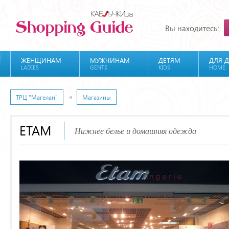
Вы находитесь:
ЖЕНЩИНАМ
МУЖЧИНАМ
ДЕТЯМ
ДЛЯ 
LADIES
GENTS
KIDS
HOME
ТРЦ "Магелан"
Магазины
ETAM
Нижнее белье и домашняя одежда