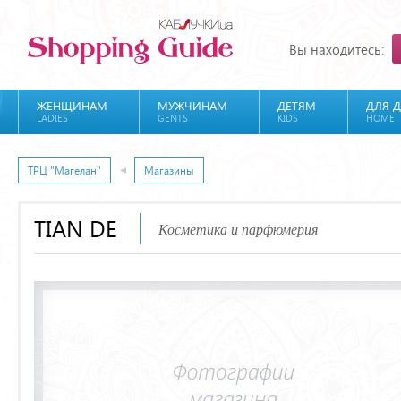
Вы находитесь:
ЖЕНЩИНАМ
МУЖЧИНАМ
ДЕТЯМ
ДЛЯ 
LADIES
GENTS
KIDS
HOME
ТРЦ "Магелан"
Магазины
TIAN DE
Косметика и парфюмерия