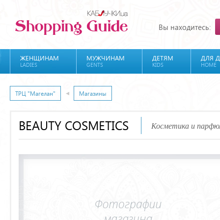
Вы находитесь:
ЖЕНЩИНАМ
МУЖЧИНАМ
ДЕТЯМ
ДЛЯ 
LADIES
GENTS
KIDS
HOME
ТРЦ "Магелан"
Магазины
BEAUTY COSMETICS
Косметика и парфю