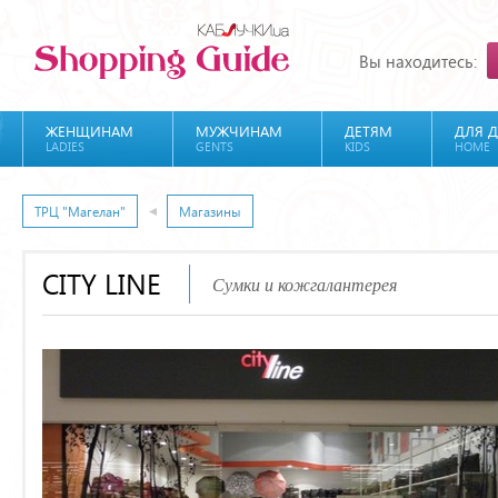
Вы находитесь:
ЖЕНЩИНАМ
МУЖЧИНАМ
ДЕТЯМ
ДЛЯ 
LADIES
GENTS
KIDS
HOME
ТРЦ "Магелан"
Магазины
CITY LINE
Сумки и кожгалантерея