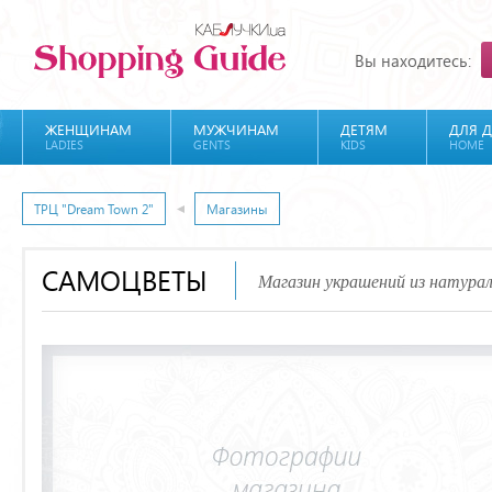
Вы находитесь:
ЖЕНЩИНАМ
МУЖЧИНАМ
ДЕТЯМ
ДЛЯ 
LADIES
GENTS
KIDS
HOME
ТРЦ "Dream Town 2"
Магазины
САМОЦВЕТЫ
Магазин украшений из натура