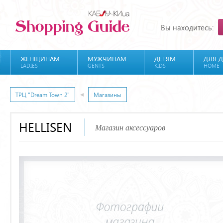
Вы находитесь:
ЖЕНЩИНАМ
МУЖЧИНАМ
ДЕТЯМ
ДЛЯ 
LADIES
GENTS
KIDS
HOME
ТРЦ "Dream Town 2"
Магазины
HELLISEN
Магазин аксессуаров