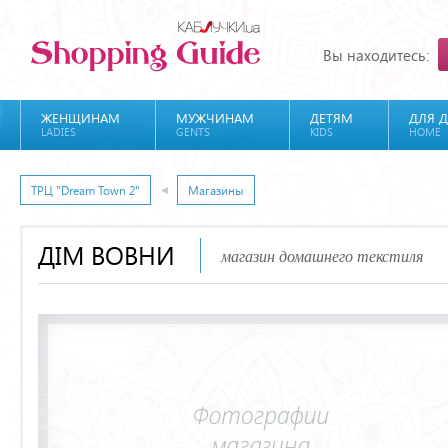
Вы находитесь:
ЖЕНЩИНАМ
МУЖЧИНАМ
ДЕТЯМ
ДЛЯ 
LADIES
GENTS
KIDS
HOME
ТРЦ "Dream Town 2"
Магазины
ДІМ ВОВНИ
магазин домашнего текстиля