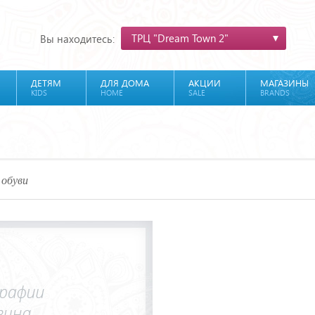
ТРЦ "Dream Town 2"
Вы находитесь:
ДЕТЯМ
ДЛЯ ДОМА
АКЦИИ
МАГАЗИНЫ
KIDS
HOME
SALE
BRANDS
 обуви