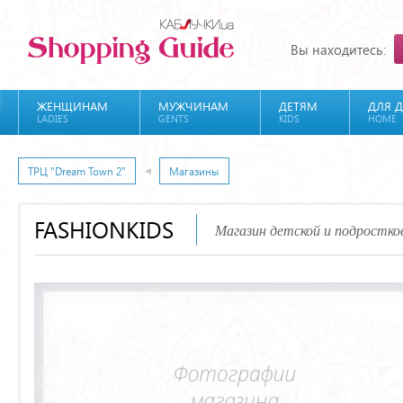
Вы находитесь:
ЖЕНЩИНАМ
МУЖЧИНАМ
ДЕТЯМ
ДЛЯ 
LADIES
GENTS
KIDS
HOME
ТРЦ "Dream Town 2"
Магазины
FASHIONKIDS
Магазин детской и подростк