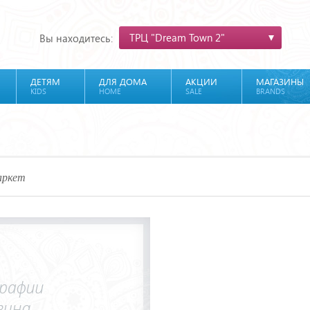
ТРЦ "Dream Town 2"
Вы находитесь:
ДЕТЯМ
ДЛЯ ДОМА
АКЦИИ
МАГАЗИНЫ
KIDS
HOME
SALE
BRANDS
аркет