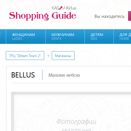
Вы находитесь:
ЖЕНЩИНАМ
МУЖЧИНАМ
ДЕТЯМ
ДЛЯ 
LADIES
GENTS
KIDS
HOME
ТРЦ "Dream Town 2"
Магазины
BELLUS
Магазин мебели