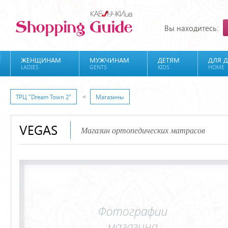
Вы находитесь:
ЖЕНЩИНАМ
МУЖЧИНАМ
ДЕТЯМ
ДЛЯ 
LADIES
GENTS
KIDS
HOME
ТРЦ "Dream Town 2"
Магазины
VEGAS
Магазин ортопедических матрасов