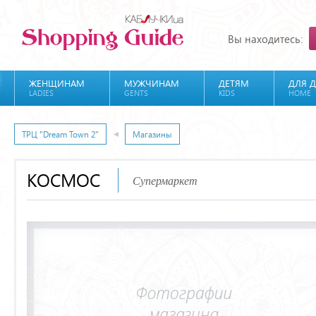
Вы находитесь:
ЖЕНЩИНАМ
МУЖЧИНАМ
ДЕТЯМ
ДЛЯ 
LADIES
GENTS
KIDS
HOME
ТРЦ "Dream Town 2"
Магазины
КОСМОС
Супермаркет