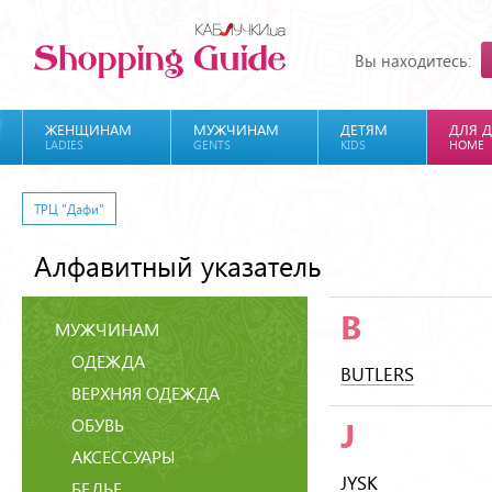
Вы находитесь:
ЖЕНЩИНАМ
МУЖЧИНАМ
ДЕТЯМ
ДЛЯ 
LADIES
GENTS
KIDS
HOME
ТРЦ "Дафи"
Алфавитный указатель
B
МУЖЧИНАМ
ОДЕЖДА
BUTLERS
ВЕРХНЯЯ ОДЕЖДА
ОБУВЬ
J
АКСЕССУАРЫ
JYSK
БЕЛЬЕ