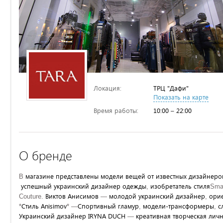
Локация:
ТРЦ "Дафи"
Показать на карте
Время работы:
10:00 – 22:00
О бренде
магазине
представлены
модели
вещей
от
известных
дизайнеро
В
успешный
украинский
дизайнер
одежды
изобретатель
стиля
,
Sma
Виктов
Анисимов
молодой
украинский
дизайнер
ори
Couture.
—
,
Стиль
Anisimov
Спортивный
гламур
модели-трансформеры
с
*
* —
,
,
Украинский
дизайнер
IRYNA
DUCH
креативная
творческая
личн
—