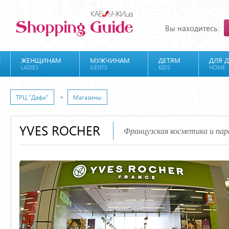
Вы находитесь:
ЖЕНЩИНАМ
МУЖЧИНАМ
ДЕТЯМ
ДЛЯ 
LADIES
GENTS
KIDS
HOME
ТРЦ "Дафи"
Магазины
YVES ROCHER
Французская косметика и па