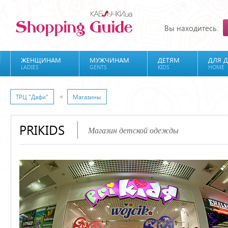
Вы находитесь:
ЖЕНЩИНАМ
МУЖЧИНАМ
ДЕТЯМ
ДЛЯ 
LADIES
GENTS
KIDS
HOME
ТРЦ "Дафи"
Магазины
PRIKIDS
Магазин детской одежды