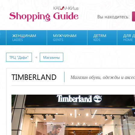
Вы находитесь:
ЖЕНЩИНАМ
МУЖЧИНАМ
ДЕТЯМ
ДЛЯ 
LADIES
GENTS
KIDS
HOME
ТРЦ "Дафи"
Магазины
TIMBERLAND
Магазин обуви, одежды и аксе