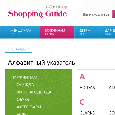
Вы находитесь:
ЖЕНЩИНАМ
МУЖЧИНАМ
ДЕТЯМ
ДЛЯ 
LADIES
GENTS
KIDS
HOME
ТРЦ "Аладдин"
Алфавитный указатель
A
МУЖЧИНАМ
ОДЕЖДА
ADIDAS
AL
ВЕРХНЯЯ ОДЕЖДА
ОБУВЬ
C
АКСЕССУАРЫ
CLARKS
CO
БЕЛЬЕ