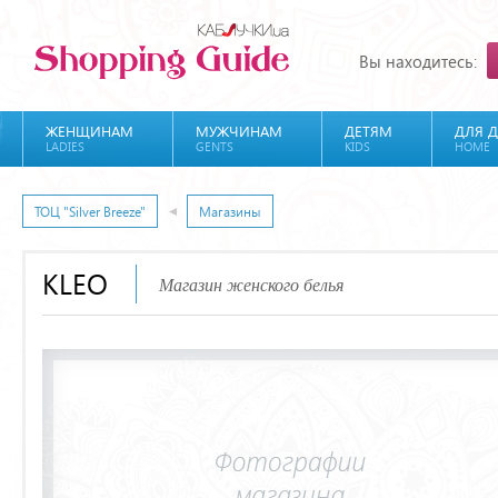
Вы находитесь:
ЖЕНЩИНАМ
МУЖЧИНАМ
ДЕТЯМ
ДЛЯ 
LADIES
GENTS
KIDS
HOME
ТОЦ "Silver Breeze"
Магазины
KLEO
Магазин женского белья