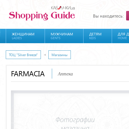
Вы находитесь:
ЖЕНЩИНАМ
МУЖЧИНАМ
ДЕТЯМ
ДЛЯ 
LADIES
GENTS
KIDS
HOME
ТОЦ "Silver Breeze"
Магазины
FARMACIA
Аптека