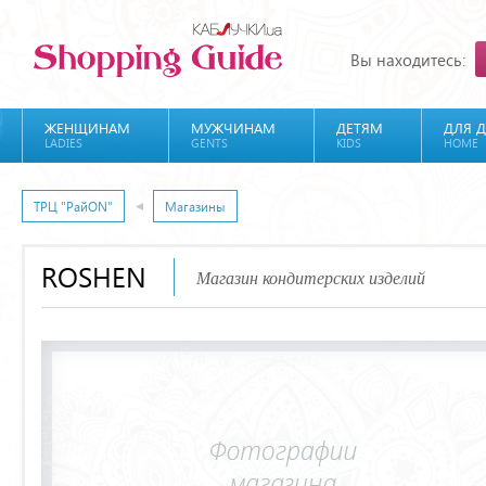
Вы находитесь:
ЖЕНЩИНАМ
МУЖЧИНАМ
ДЕТЯМ
ДЛЯ 
LADIES
GENTS
KIDS
HOME
ТРЦ "РайON"
Магазины
ROSHEN
Магазин кондитерских изделий