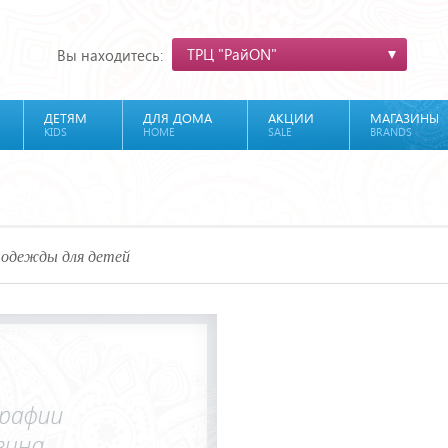
ТРЦ "РайON"
Вы находитесь:
ДЕТЯМ
ДЛЯ ДОМА
АКЦИИ
МАГАЗИНЫ
KIDS
HOME
SALE
BRANDS
и одежды для детей