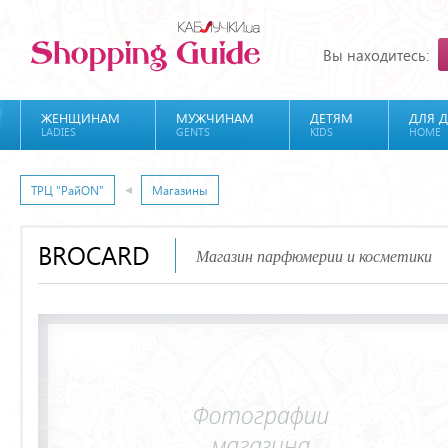
Вы находитесь:
ЖЕНЩИНАМ
МУЖЧИНАМ
ДЕТЯМ
ДЛЯ 
LADIES
GENTS
KIDS
HOME
ТРЦ "РайON"
Магазины
BROCARD
Магазин парфюмерии и косметики