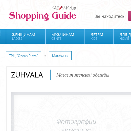
Вы находитесь:
ЖЕНЩИНАМ
МУЖЧИНАМ
ДЕТЯМ
ДЛЯ 
LADIES
GENTS
KIDS
HOME
ТРЦ "Ocean Plaza"
Магазины
ZUHVALA
Магазин женской одежды