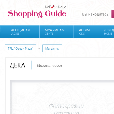
Вы находитесь:
ЖЕНЩИНАМ
МУЖЧИНАМ
ДЕТЯМ
ДЛЯ 
LADIES
GENTS
KIDS
HOME
ТРЦ "Ocean Plaza"
Магазины
ДЕКА
Магазин часов