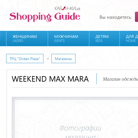
Вы находитесь:
ЖЕНЩИНАМ
МУЖЧИНАМ
ДЕТЯМ
ДЛЯ 
LADIES
GENTS
KIDS
HOME
ТРЦ "Ocean Plaza"
Магазины
WEEKEND MAX MARA
Магазин одежды,