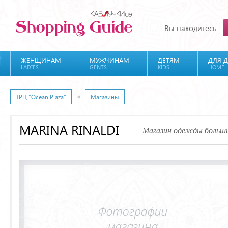
Вы находитесь:
ЖЕНЩИНАМ
МУЖЧИНАМ
ДЕТЯМ
ДЛЯ 
LADIES
GENTS
KIDS
HOME
ТРЦ "Ocean Plaza"
Магазины
MARINA RINALDI
Магазин одежды больши