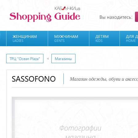
Вы находитесь:
ЖЕНЩИНАМ
МУЖЧИНАМ
ДЕТЯМ
ДЛЯ 
LADIES
GENTS
KIDS
HOME
ТРЦ "Ocean Plaza"
Магазины
SASSOFONO
Магазин одежды, обуви и аксес