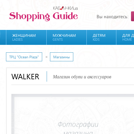
Вы находитесь:
ЖЕНЩИНАМ
МУЖЧИНАМ
ДЕТЯМ
ДЛЯ 
LADIES
GENTS
KIDS
HOME
ТРЦ "Ocean Plaza"
Магазины
WALKER
Магазин обуви и аксессуаров