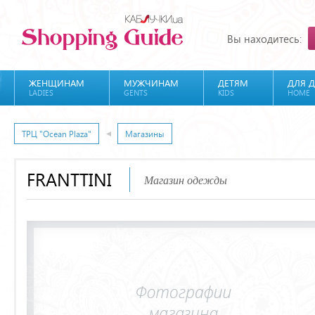
Вы находитесь:
ЖЕНЩИНАМ
МУЖЧИНАМ
ДЕТЯМ
ДЛЯ 
LADIES
GENTS
KIDS
HOME
ТРЦ "Ocean Plaza"
Магазины
FRANTTINI
Магазин одежды