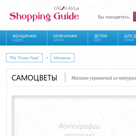
Вы находитесь:
ЖЕНЩИНАМ
МУЖЧИНАМ
ДЕТЯМ
ДЛЯ 
LADIES
GENTS
KIDS
HOME
ТРЦ "Ocean Plaza"
Магазины
САМОЦВЕТЫ
Магазин украшений из натура