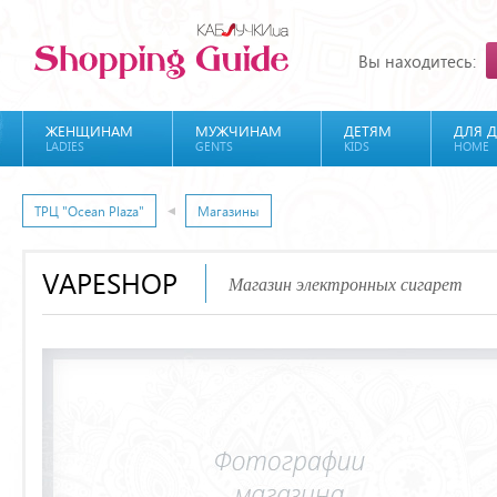
Вы находитесь:
ЖЕНЩИНАМ
МУЖЧИНАМ
ДЕТЯМ
ДЛЯ 
LADIES
GENTS
KIDS
HOME
ТРЦ "Ocean Plaza"
Магазины
VAPESHOP
Магазин электронных сигарет