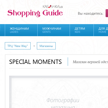
Вы находитесь:
ЖЕНЩИНАМ
МУЖЧИНАМ
ДЕТЯМ
ДЛЯ 
LADIES
GENTS
KIDS
HOME
ТРЦ "New Way"
Магазины
SPECIAL MOMENTS
Магазин верхней оде