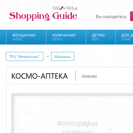
Вы находитесь:
ЖЕНЩИНАМ
МУЖЧИНАМ
ДЕТЯМ
ДЛЯ 
LADIES
GENTS
KIDS
HOME
ТРЦ "Метрополис"
Магазины
КОСМО-АПТЕКА
Аптека