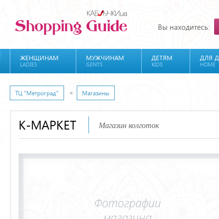
Вы находитесь:
ЖЕНЩИНАМ
МУЖЧИНАМ
ДЕТЯМ
ДЛЯ 
LADIES
GENTS
KIDS
HOME
ТЦ "Метроград"
Магазины
К-МАРКЕТ
Магазин колготок