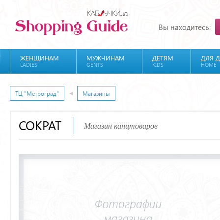
Вы находитесь:
ЖЕНЩИНАМ
МУЖЧИНАМ
ДЕТЯМ
ДЛЯ 
LADIES
GENTS
KIDS
HOME
ТЦ "Метроград"
Магазины
СОКРАТ
Магазин канцтоваров